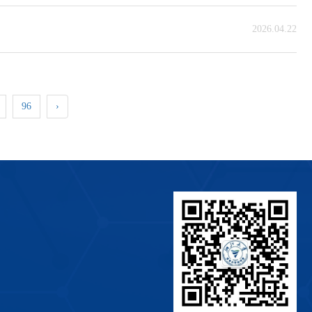
2026.04.22
96
›