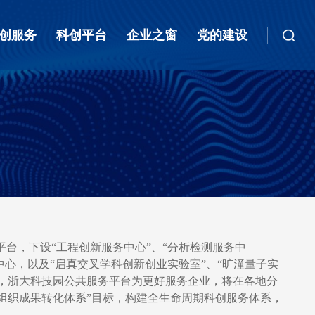
创服务
科创平台
企业之窗
党的建设
平台，下设
“
工程创新服务中心
”
、
“
分析检测服务中
中心，以及
“
启真交叉学科创新创业实验室
”
、
“
旷潼量子实
，浙大科技园公共服务平台为更好服务企业，将在各地分
组织成果转化体系
”
目标，构建全生命周期科创服务体系，