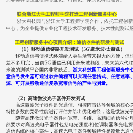
联合浙江大学工程师学院打造工程创新服务中心
浙大科技园与浙江大学工程师学院合作，依托工程创新
中心，为企业提供专业化工程技术研发服务、技术性能测试
工程创新服务中心项目介绍：通信器件的研发与测试
1
（
）移动通信链路开发测试（
5G\
毫米波
\
太赫兹）
移动通信与便携式终端给人类生活带来很大的方便，但
5G
差不多用完，当前
通信已利用毫米波频段，未来第六代
米波的测试平台国内非常缺乏。
浙大科技园工程创新服务中
意信号发生器可通过软件编程可以实现任意格式、任意速率
源、可开展移动通信复杂宽带信号的产生与测量。
2
（
）高速微波光子器件开发测试
高速微波光子器件是光通信、相控阵雷达等领域的核心
特性参数的宽带性能进行评估并给出优化途径，这是微波光
随着高速微波光子器件向宽带、多维、高精细的信号处
然要求对高速光电子器件包括电光强度
/
相位调制器和光电探
通信系统的核心部件，高速光电子器件频域特性是衡量光通