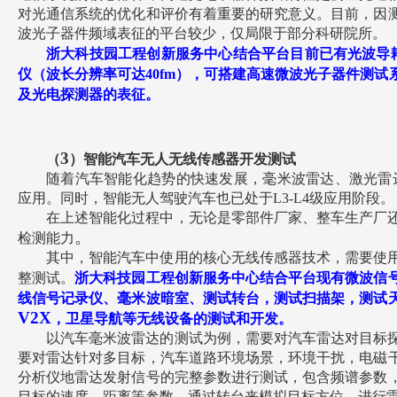
对光通信系统的优化和评价有着重要的研究意义。目前，因
波光子器件频域表征的平台较少，仅局限于部分科研院所。
浙大科技园工程创新服务中心结合平台目前已有光波导
仪（波长分辨率可达
40fm
），可搭建高速微波光子器件测试
及光电探测器的表征。
3
（
）智能汽车无人无线传感器开发测试
随着汽车智能化趋势的快速发展，毫米波雷达、激光雷
应用。同时，智能无人驾驶汽车也已处于
L3-L4
级应用阶段。
在上述智能化过程中，无论是零部件厂家、整车生产厂
。
检测能力
其中，智能汽车中使用的核心无线传感器技术，需要使
整测试。
浙大科技园工程创新服务中心结合平台现有微波信
线信号记录仪、毫米波暗室、测试转台，测试扫描架，测试
V2X
，卫星导航等无线设备的测试和开发。
以汽车毫米波雷达的测试为例，需要对汽车雷达对目标
要对雷达针对多目标，汽车道路环境场景，环境干扰，电磁
分析仪地雷达发射信号的完整参数进行测试，包含频谱参数
目标的速度，距离等参数，通过转台来模拟目标方位，进行