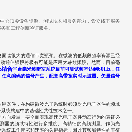
中心顶尖设备资源、测试技术和服务能力，设立线下服务
服务和工程创新验证服务。
也面临很大的通信带宽瓶颈。在微波的低频段频率资源已经
移动通信频段将极有可能是应用太赫兹频段。然而，目前毫
结合
60Hz
心
平台毫米波暗室系统目前可测试频率达到
，任
、任意编码的信号产生，配套高带宽实时示波器、矢量信号
关键器件，在构建微波光子系统时必须对光电子器件的频域
子系统构建中的基础性共性技术之一。
理方向发展，要全面实现高速光电子器件动态行为的表征必
测器的频域特性进行多维度、高精细的高频测量。作为光
信系统工作带宽和速率的关键指标，因此其频域特性的表征