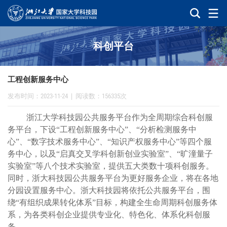
科创平台
工程创新服务中心
发布时间：2023-11-24
|
阅读数：156335次
浙江大学科技园公共服务平台作为全周期综合科创服
务平台，下设
“
工程创新服务中心
”
、
“
分析检测服务中
心
”
、
“
数字技术服务中心
”
、
“
知识产权服务中心
”
等
四个服
务中心，以及
“
启真交叉学科创新创业实验室
”
、
“
旷潼量子
实验室
”
等八个技术实验室，提供五大类数十项科创服务。
同时，浙大科技园公共服务平台为更好服务企业，将在各地
分园设置服务中心。浙大科技园将依托公共服务平台，围
绕
“
有组织成果转化体系
”
目标，构建全生命周期科创服务体
系，为各类科创企业提供专业化、特色化、体系化科创服
务。