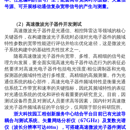
号源、可开展移动通信复杂宽带信号的产生与测量。
2
（
）高速微波光子器件开发测试
高速微波光子器件是光通信、相控阵雷达等领域的核心
关键器件，在构建微波光子系统时必须对光电子器件的频域
特性参数的宽带性能进行评估并给出优化途径，这是微波光
子系统构建中的基础性共性技术之一。
随着高速微波光子器件向宽带、多维、高精细的信号处
理方向发展，要全面实现高速光电子器件动态行为的表征必
然要求对高速光电子器件包括电光强度
/
相位调制器和光电
探测器的频域特性进行多维度、高精细的高频测量。作为光
通信系统的核心部件，高速光电子器件频域特性是衡量光通
信系统工作带宽和速率的关键指标，因此其频域特性的表征
对光通信系统的优化和评价有着重要的研究意义。目前，因
测试设备昂贵及对测试人员要求高等因素，国内针对高速微
波光子器件频域表征的平台较少，仅局限于部分科研院所。
浙大科技园工程创新服务中心结合平台目前已有光波导
67GHz
耦合与测试系统、矢量网络分析仪（
）及复数光谱
仪（波长分辨率可达
40fm
），可搭建高速微波光子器件测试