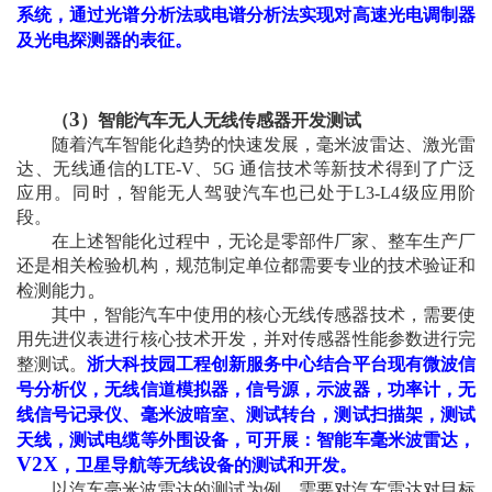
系统，通过光谱分析法或电谱分析法实现对高速光电调制器
及光电探测器的表征。
3
（
）智能汽车无人无线传感器开发测试
随着汽车智能化趋势的快速发展，毫米波雷达、激光雷
达、无线通信的
LTE-V
、
5G
通信技术等新技术得到了广泛
应用。同时，智能无人驾驶汽车也已处于
L3-L4
级应用阶
段。
在上述智能化过程中，无论是零部件厂家、整车生产厂
还是相关检验机构，规范制定单位都需要专业的技术验证和
。
检测能力
其中，智能汽车中使用的核心无线传感器技术，需要使
用先进仪表进行核心技术开发，并对传感器性能参数进行完
整测试。
浙大科技园工程创新服务中心结合平台现有微波信
号分析仪，无线信道模拟器，信号源，示波器，功率计，无
线信号记录仪、毫米波暗室、测试转台，测试扫描架，测试
天线，测试电缆等外围设备，可开展：智能车毫米波雷达，
V2X
，卫星导航等无线设备的测试和开发。
以汽车毫米波雷达的测试为例，需要对汽车雷达对目标