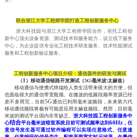
联合浙江大学工程师学院打造工程创新服务中心
浙大科技园与浙江大学工程师学院合作，依托工程创
新中心顶尖设备资源、测试技术和服务能力，设立线下服务
中心，为企业提供专业化工程技术研发服务、技术性能测试
服务和工程创新验证服务。
工程创新服务中心项目介绍：通信器件的研发与测试
1
（
）移动通信链路开发测试（
5G\
毫米波
\
太赫兹）
移动通信与便携式终端给人类生活带来很大的方便，但
也面临很大的通信带宽瓶颈。在微波的低频段频率资源已经
5G
差不多用完，当前
通信已利用毫米波频段，未来第六代
移动通信频段将极有可能是应用太赫兹频段。然而，目前毫
米波的测试平台国内非常缺乏。
浙大科技园工程创新服务中
结合
60Hz
心
平台毫米波暗室系统目前可测试频率达到
，任
意信号发生器可通过软件编程可以实现任意格式、任意速
率、任意编码的信号产生，配套高带宽实时示波器、矢量信