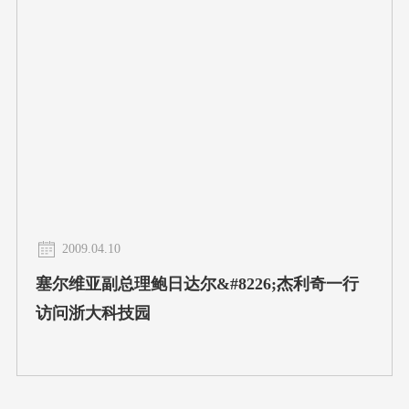
2009.04.10
塞尔维亚副总理鲍日达尔&#8226;杰利奇一行
访问浙大科技园