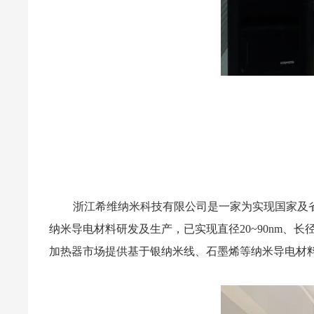
浙江希维纳米科技有限公司是一家为实现国家及
纳米导电材料研发及生产，已实现直径20~90nm、
加热器市场提供基于银纳米线、石墨烯等纳米导电材