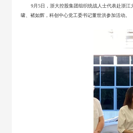
9月5日，浙大控股集团组织统战人士代表赴浙江
啸、褚如辉，科创中心党工委书记董世洪参加活动。