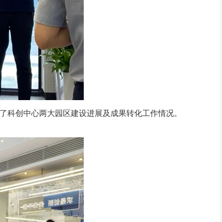
解了科创中心两大园区建设进展及成果转化工作情况。