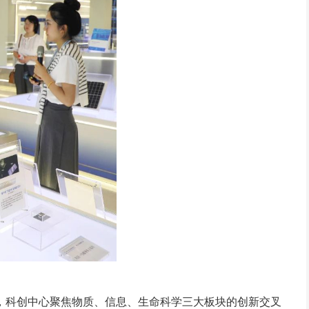
，科创中心聚焦物质、信息、生命科学三大板块的创新交叉