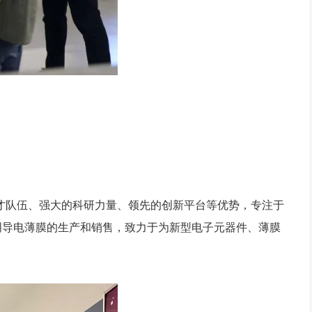
才队伍、强大的科研力量、领先的创新平台等优势，专注于
透明导电薄膜的生产和销售，致力于为新型电子元器件、薄膜