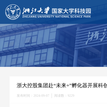
浙大控股集团赴“未来+”孵化器开展科
发布时间：2024-09-07
阅读数：9229