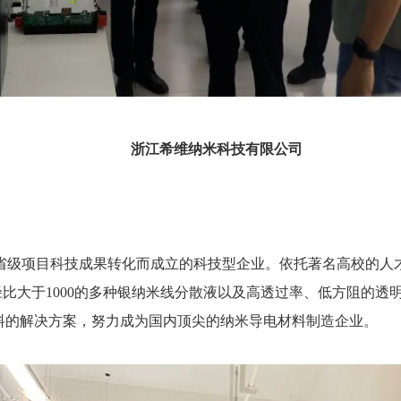
浙江希维纳米科技有限公司
省级项目科技成果转化而成立的科技型企业。依托著名高校的人
长径比大于1000的多种银纳米线分散液以及高透过率、低方阻的
料的解决方案，努力成为国内顶尖的纳米导电材料制造企业。