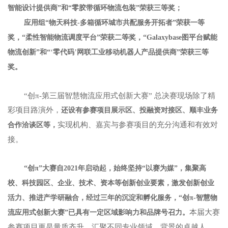
智能设计提供商”和“零胶带循环物流包装”荣获三等奖；
应用组“物天科技-多箱循环城市共配服务开拓者”荣获一等
奖，“
柔性智能物流调度平台”
荣获二等奖，“
Galaxybase图平台赋能
‘
’
物流创新”
和“
零代码
网联工业移动机器人产品提供商”荣获三等
奖。
“创π-第三届智慧物流应用式创新大赛” 总决赛现场除了精
彩项目路演外，
还设有参赛项目展示区、投融资对接区、顺丰业务
实现机构、嘉宾与参赛项目的充分沟通和有效对
合作洽谈区等，
接。
“创π”大赛自2021年启动起，始终坚持“以赛为媒”，集聚高
校、科技园区、企业、技术、资本等创新创业要素，激发创新创业
活力、推进产学研融合，经过三年的沉淀和孵化服务，“创π-智慧物
本届大赛
流应用式创新大赛”已具有一定区域影响力和品牌号召力。
参赛项目更是量质齐升，汇聚不同专业领域、背景的卓越人