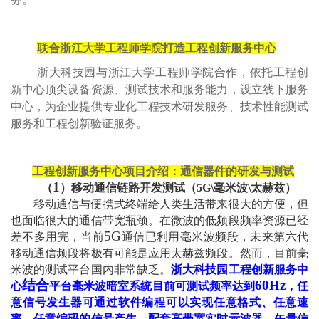
联合浙江大学工程师学院打造工程创新服务中心
浙大科技园与浙江大学工程师学院合作，依托工程创
新中心顶尖设备资源、测试技术和服务能力，设立线下服务
中心，为企业提供专业化工程技术研发服务、技术性能测试
服务和工程创新验证服务。
工程创新服务中心项目介绍：通信器件的研发与测试
1
（
）移动通信链路开发测试（
5G\
毫米波
\
太赫兹）
移动通信与便携式终端给人类生活带来很大的方便，但
也面临很大的通信带宽瓶颈。在微波的低频段频率资源已经
5G
差不多用完，当前
通信已利用毫米波频段，未来第六代
移动通信频段将极有可能是应用太赫兹频段。然而，目前毫
米波的测试平台国内非常缺乏。
浙大科技园工程创新服务中
结合
60Hz
心
平台毫米波暗室系统目前可测试频率达到
，任
意信号发生器可通过软件编程可以实现任意格式、任意速
率、任意编码的信号产生，配套高带宽实时示波器、矢量信