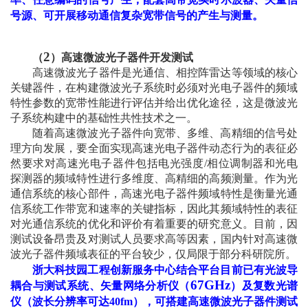
号源、可开展移动通信复杂宽带信号的产生与测量。
2
（
）高速微波光子器件开发测试
高速微波光子器件是光通信、相控阵雷达等领域的核心
关键器件，在构建微波光子系统时必须对光电子器件的频域
特性参数的宽带性能进行评估并给出优化途径，这是微波光
子系统构建中的基础性共性技术之一。
随着高速微波光子器件向宽带、多维、高精细的信号处
理方向发展，要全面实现高速光电子器件动态行为的表征必
然要求对高速光电子器件包括电光强度
/
相位调制器和光电
探测器的频域特性进行多维度、高精细的高频测量。作为光
通信系统的核心部件，高速光电子器件频域特性是衡量光通
信系统工作带宽和速率的关键指标，因此其频域特性的表征
对光通信系统的优化和评价有着重要的研究意义。目前，因
测试设备昂贵及对测试人员要求高等因素，国内针对高速微
波光子器件频域表征的平台较少，仅局限于部分科研院所。
浙大科技园工程创新服务中心结合平台目前已有光波导
67GHz
耦合与测试系统、矢量网络分析仪（
）及复数光谱
仪（波长分辨率可达
40fm
），可搭建高速微波光子器件测试