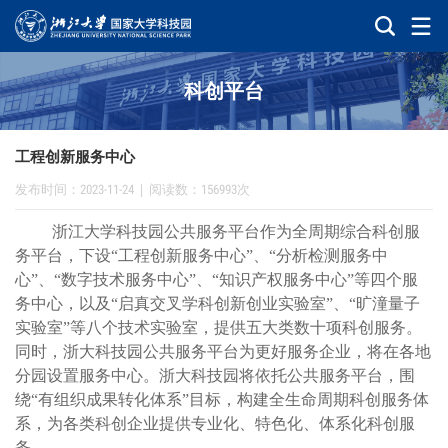
科创平台
工程创新服务中心
发布时间：2023-11-24
|
阅读数：156993次
浙江大学科技园公共服务平台作为全周期综合科创服
务平台，下设
“
工程创新服务中心
”
、
“
分析检测服务中
心
”
、
“
数字技术服务中心
”
、
“
知识产权服务中心
”
等
四个服
务中心，以及
“
启真交叉学科创新创业实验室
”
、
“
旷潼量子
实验室
”
等八个技术实验室，提供五大类数十项科创服务。
同时，浙大科技园公共服务平台为更好服务企业，将在各地
分园设置服务中心。浙大科技园将依托公共服务平台，围
绕
“
有组织成果转化体系
”
目标，构建全生命周期科创服务体
系，为各类科创企业提供专业化、特色化、体系化科创服
务。