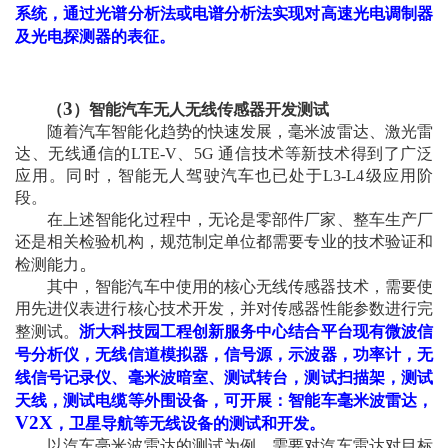
系统，通过光谱分析法或电谱分析法实现对高速光电调制器
及光电探测器的表征。
3
（
）智能汽车无人无线传感器开发测试
随着汽车智能化趋势的快速发展，毫米波雷达、激光雷
达、无线通信的
LTE-V
、
5G
通信技术等新技术得到了广泛
应用。同时，智能无人驾驶汽车也已处于
L3-L4
级应用阶
段。
在上述智能化过程中，无论是零部件厂家、整车生产厂
还是相关检验机构，规范制定单位都需要专业的技术验证和
。
检测能力
其中，智能汽车中使用的核心无线传感器技术，需要使
用先进仪表进行核心技术开发，并对传感器性能参数进行完
整测试。
浙大科技园工程创新服务中心结合平台现有微波信
号分析仪，无线信道模拟器，信号源，示波器，功率计，无
线信号记录仪、毫米波暗室、测试转台，测试扫描架，测试
天线，测试电缆等外围设备，可开展：智能车毫米波雷达，
V2X
，卫星导航等无线设备的测试和开发。
以汽车毫米波雷达的测试为例，需要对汽车雷达对目标