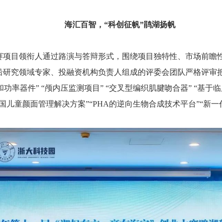
海汇百智，“科创征帆”鹃湖扬帆
参赛项目领衔人通过路演与答辩形式，围绕项目独特性、市场前瞻
研究领域专家、投融资机构负责人组成的评委会团队严格评审把
和功率器件” “颅内压监测项目” “交叉型编织肌腱吻合器” “基
2岁中国儿童颜面管理解决方案”“PHA的逆向生物合成技术平台”“