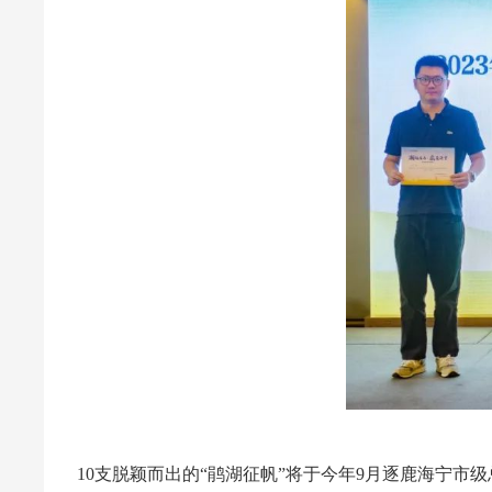
1
10支脱颖而出的“鹃湖征帆”将于今年9月逐鹿海宁