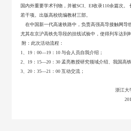
国内外重要学术刊物，并被SCI、EI收录110余篇
若干项。出版高校统编教材三部。
在中国新一代高速铁路中，负责高强高导接触网导线
尤其在京沪高铁先导段的挂线试验中，使得列车达到时速
附：此次活动流程：
1、19：00—19：10 与会人员自我介绍；
2、19：15—20：30 孟亮教授研究领域介绍、我
3、20：35—21：00 互动交流；
浙江大学国家大学科
2012年4月