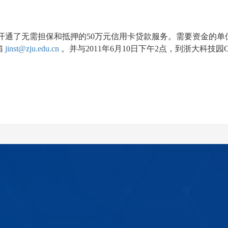
开通了无需担保和抵押的
50
万元信用卡贷款服务。需要资金的单
箱
jinst@zju.edu.cn
。并与
2011
年
6
月
10
日下午
2
点，到浙大科技园